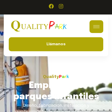
Llámanos
Quality
P
a
r
k
Empresa de
parques infantiles
Diseño, fabricación, instalación y
mantenimiento de parques infantiles sin