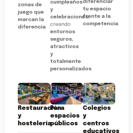
diferenciar
cumpleaños
zonas de
tu espacio
y
juego que
frente a la
celebraciones
,
marcan la
competencia
.
creando
diferencia
entornos
seguros,
atractivos
y
totalmente
personalizados
.
Restauración
Para
Colegios
y
espacios
y
hostelería
públicos
centros
educativos