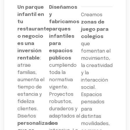
Un parque
Diseñamos
infantil en
y
Creamos
tu
fabricamos
zonas de
restaurante
parques
juego para
o negocio
infantiles
colegios
es una
para
que
inversión
espacios
fomentan el
rentable
:
públicos
movimiento,
atrae
cumpliendo
la creatividad
familias,
toda la
y la
aumenta el
normativa
interacción
tiempo de
vigente.
social.
estancia y
Proyectos
Espacios
fideliza
robustos,
pensados
clientes.
duraderos y
para
Diseños
adaptados al
distintas
personalizados
uso
movilidades,