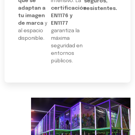
que se
intensivo. La
seguros,
adaptan a
certificación
resistentes.
tu imagen
EN1176 y
de marca
y
EN1177
al espacio
garantiza la
disponible.
máxima
seguridad en
entornos
públicos.