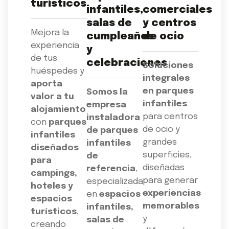
turísticos
infantiles,
comerciales
salas de
y centros
Mejora la
cumpleaños
de ocio
experiencia
y
de tus
celebraciones
Soluciones
huéspedes y
integrales
aporta
en parques
Somos la
valor a tu
infantiles
empresa
alojamiento
para centros
instaladora
con
parques
de ocio y
de parques
infantiles
grandes
infantiles
diseñados
superficies,
de
para
diseñadas
referencia
,
campings,
para generar
especializada
hoteles y
experiencias
en
espacios
espacios
memorables
infantiles,
turísticos
,
y
salas de
creando