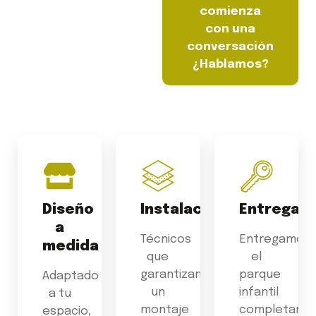
comienza
con una
conversación
¿Hablamos?
Diseño
Instalación
Entrega
a
Técnicos
Entregamos
medida
que
el
garantizan
parque
Adaptado
un
infantil
a tu
montaje
completame
espacio,